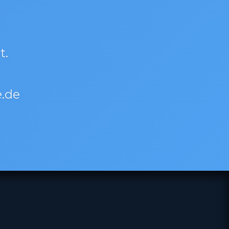
t.
.de