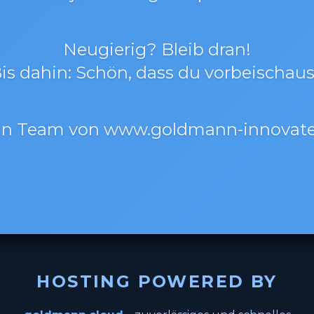
Neugierig? Bleib dran!
is dahin: Schön, dass du vorbeischaus
in Team von www.goldmann-innovate
HOSTING POWERED BY