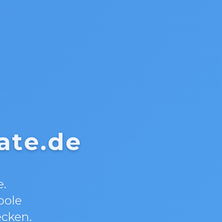
i
ate.de
e.
oole
ecken.