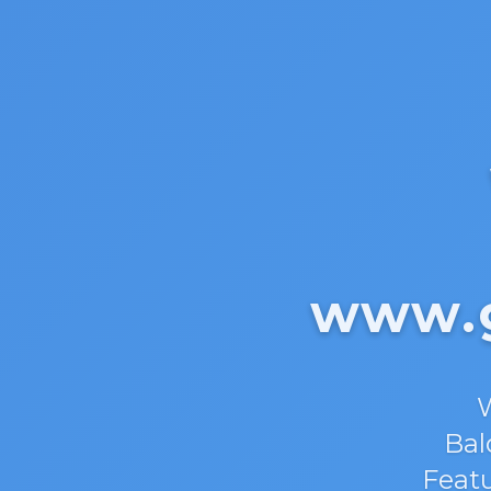
www.g
W
Bal
Featu